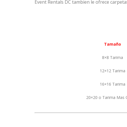
Event Rentals DC tambien le ofrece carpetas
Tama
ño
8×8 Tarima
12×12 Tarima
16×16 Tarima
20×20 o Tarima Mas 