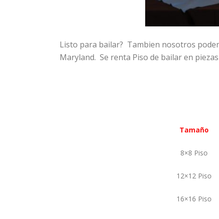
Listo para bailar? Tambien nosotros pod
Maryland. Se renta Piso de bailar en pieza
Tamaño
8×8 Piso
12×12 Piso
16×16 Piso