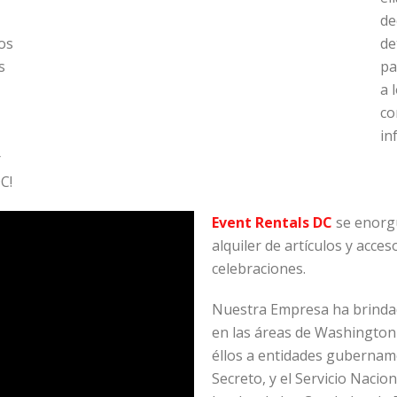
de
os
de
s
pa
a 
co
in
r
C!
Event Rentals DC
se enorgu
alquiler de artículos y acce
celebraciones.
Nuestra Empresa ha brindado
en las áreas de Washington
éllos a entidades gubername
Secreto, y el Servicio Nacio