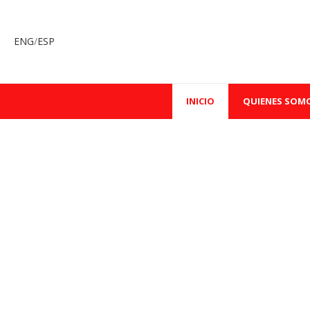
ENG
/
ESP
INICIO
QUIENES SOM
[rev_slider_vc alias=”home2″]